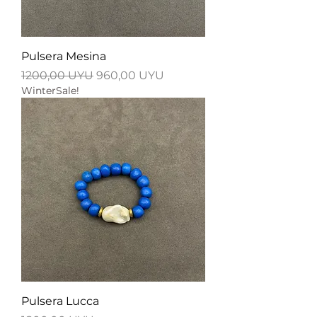
Pulsera Mesina
Precio
Precio de oferta
1200,00 UYU
960,00 UYU
WinterSale!
Pulsera Lucca