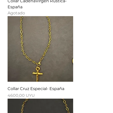
Collar CadenaVirgen Rustica-
España
Agotado
Collar Cruz Especial- España
Precio
4600,00 UYU