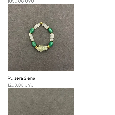
Precio
1800,00 UYU
Pulsera Siena
Precio
1200,00 UYU