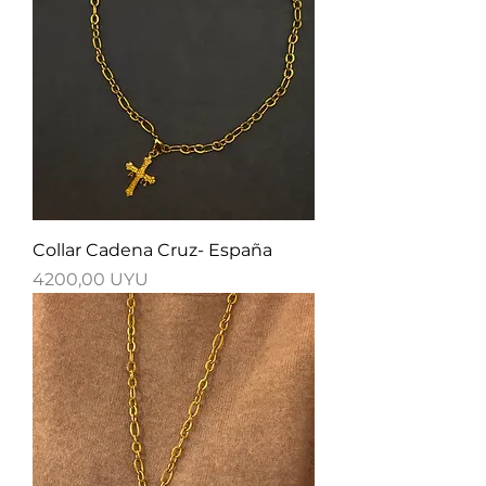
Collar Cadena Cruz- España
Precio
4200,00 UYU