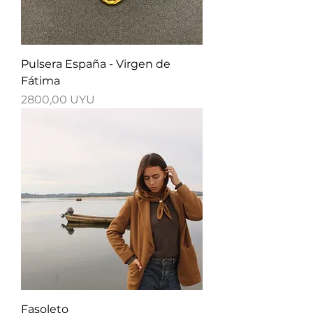
Pulsera España - Virgen de
Fátima
Precio
2800,00 UYU
Fasoleto