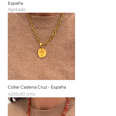
España
Agotado
Collar Cadena Cruz - España
Precio
4200,00 UYU