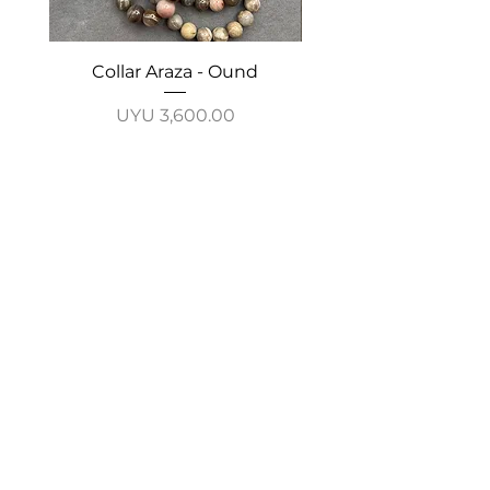
Collar Araza - Ound
Collar Guayabo - 
Price
UYU 3,600.00