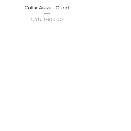
Collar Araza - Ound
Collar Guayabo - 
Price
UYU 3,600.00