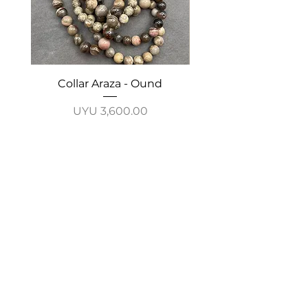
Collar Araza - Ound
Collar Guayabo - 
Price
UYU 3,600.00