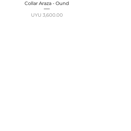
Collar Araza - Ound
Collar Guayabo - 
Price
UYU 3,600.00