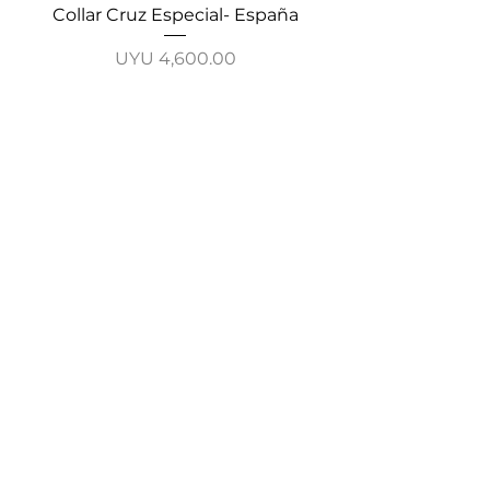
Collar Cruz Especial- España
Collar Cadena Cruz-
Price
UYU 4,600.00