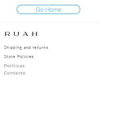
Go Home
Shipping and returns
Store Policies
​​​​Políticas
​​​​Contacto
Nuestra Ubicación
Rivera 6743, Carrasco, Montevideo, Uruguay,
CP11500
Contáctanos
+(598)99295630
uy.ruah@gmail.com
© 2025 RUAH.UY
Todos los derechos reservados