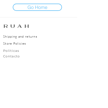
Go Home
Shipping and returns
Store Policies
​​​​Políticas
​​​​Contacto
Nuestra Ubicación
Rivera 6743, Carrasco, Montevideo, Uruguay,
CP11500
Contáctanos
+(598)99295630
uy.ruah@gmail.com
© 2025 RUAH.UY
Todos los derechos reservados