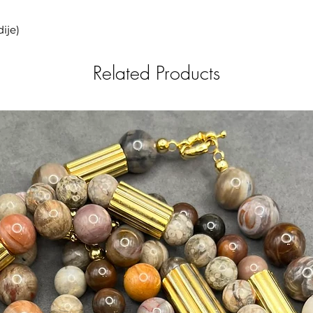
dije)
Related Products