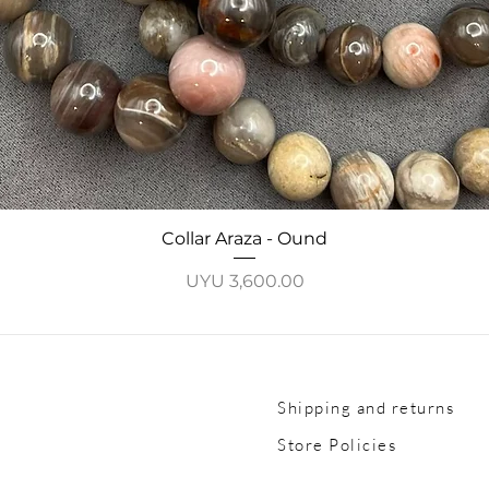
Quick View
Collar Araza - Ound
Price
UYU 3,600.00
Shipping and returns
Store Policies