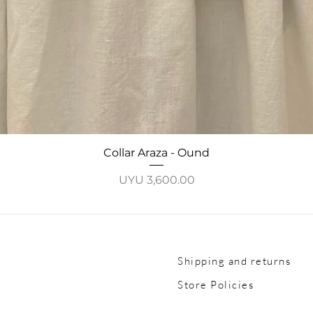
Quick View
Collar Araza - Ound
Price
UYU 3,600.00
Shipping and returns
Store Policies