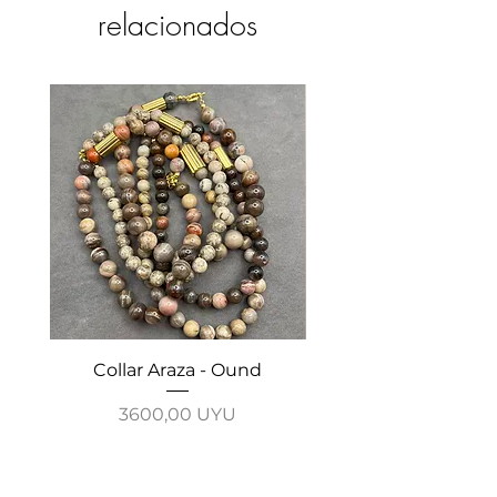
relacionados
Collar Araza - Ound
Collar Guayabo - 
Precio
3600,00 UYU