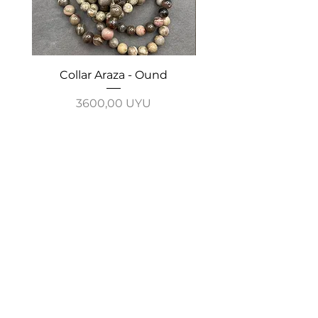
Collar Araza - Ound
Collar Guayabo - 
Precio
3600,00 UYU