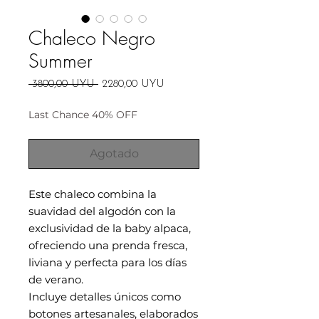
Chaleco Negro
Summer
Precio
Precio
 3800,00 UYU 
2280,00 UYU
de
oferta
Last Chance 40% OFF
Agotado
Este chaleco combina la
suavidad del algodón con la
exclusividad de la baby alpaca,
ofreciendo una prenda fresca,
liviana y perfecta para los días
de verano.
Incluye detalles únicos como
botones artesanales, elaborados