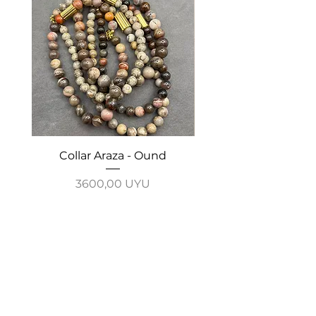
Collar Araza - Ound
Collar Guayabo - 
Precio
3600,00 UYU