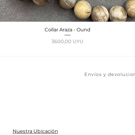
Vista rápida
Collar Araza - Ound
Precio
3600,00 UYU
​​​Envíos y devoluci
Nuestra Ubicación