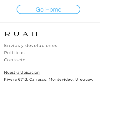
Go Home
​​​Envíos y devoluciones
​​​​Políticas
​​​​Contacto
Nuestra Ubicación
Rivera 6743, Carrasco, Montevideo, Uruguay,
CP11500
Contáctanos
+(598)99295630
uy.ruah@gmail.com
© 2025 RUAH.UY
Todos los derechos reservados