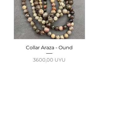
Collar Araza - Ound
Collar Guayabo - 
Precio
3600,00 UYU