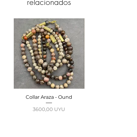
relacionados
Collar Araza - Ound
Collar Guayabo - 
Precio
3600,00 UYU