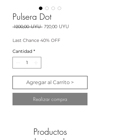
Pulsera Dot
Precio
Precio
 1200,00 UYU 
720,00 UYU
de
oferta
Last Chance 40% OFF
Cantidad
*
Agregar al Carrito >
Realizar compra
Productos