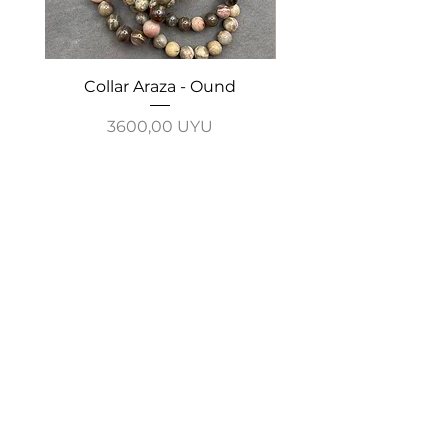
Collar Araza - Ound
Collar Guayabo - 
Precio
3600,00 UYU