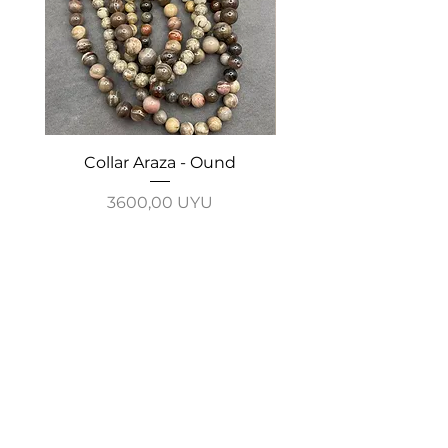
Collar Araza - Ound
Collar Guayabo - 
Precio
3600,00 UYU