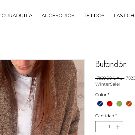
CURADURÍA
ACCESORIOS
TEJIDOS
LAST C
Bufandón
Preci
 7800,00 UYU 
702
WinterSale!
Color
*
Cantidad
*