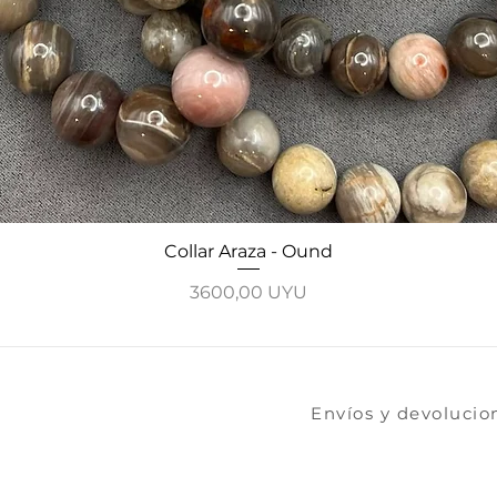
Collar Araza - Ound
Vista rápida
Precio
3600,00 UYU
​​​Envíos y devoluci