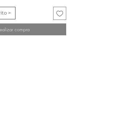
ito >
ealizar compra