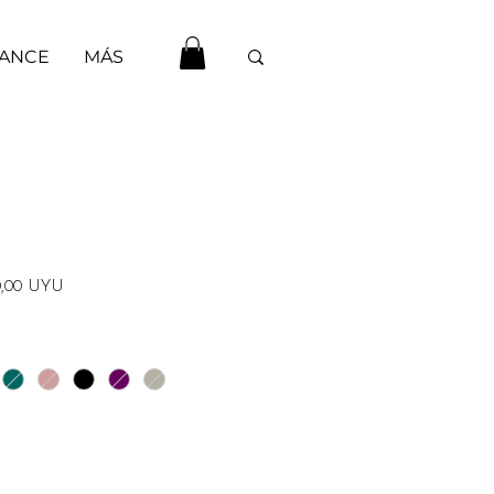
HANCE
MÁS
o
Precio
0,00 UYU
de
oferta