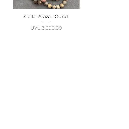
Collar Araza - Ound
Collar Guayabo - 
Price
UYU 3,600.00