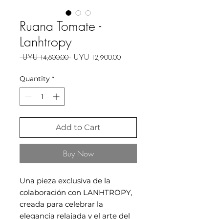
Ruana Tomate -
Lanhtropy
Regular
Sale
 UYU 14,800.00 
UYU 12,900.00
Price
Price
Quantity
*
Add to Cart
Buy Now
Una pieza exclusiva de la
colaboración con LANHTROPY,
creada para celebrar la
elegancia relajada y el arte del