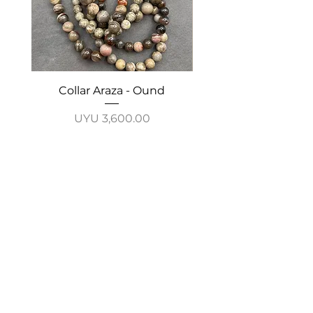
Collar Araza - Ound
Collar Guayabo - 
Price
UYU 3,600.00