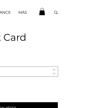
HANCE
MÁS
 Card
ar ahora