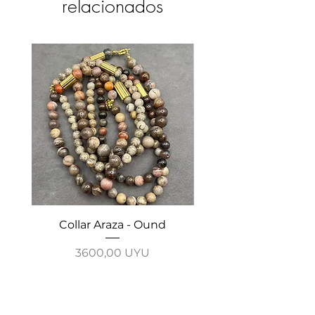
relacionados
Collar Araza - Ound
Collar Guayabo - 
Precio
3600,00 UYU