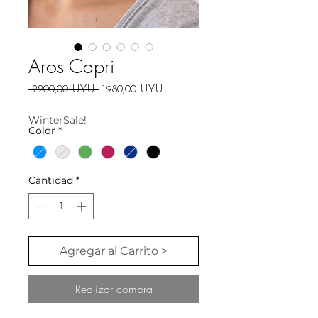
Aros Capri
Precio
Precio
 2200,00 UYU 
1980,00 UYU
de
oferta
WinterSale!
Color
*
Cantidad
*
Agregar al Carrito >
Realizar compra