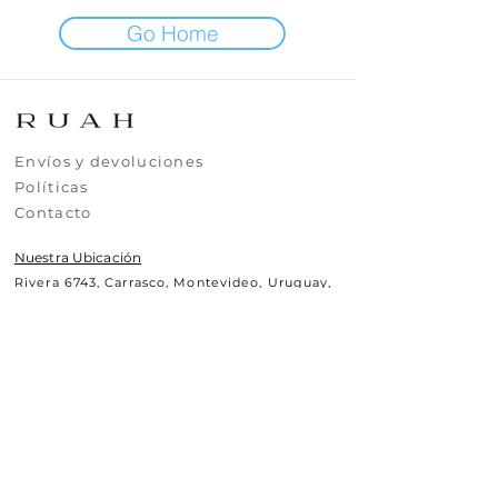
Go Home
​​​Envíos y devoluciones
​​​​Políticas
​​​​Contacto
Nuestra Ubicación
Rivera 6743, Carrasco, Montevideo, Uruguay,
CP11500
Contáctanos
+(598)99295630
uy.ruah@gmail.com
© 2025 RUAH.UY
Todos los derechos reservados