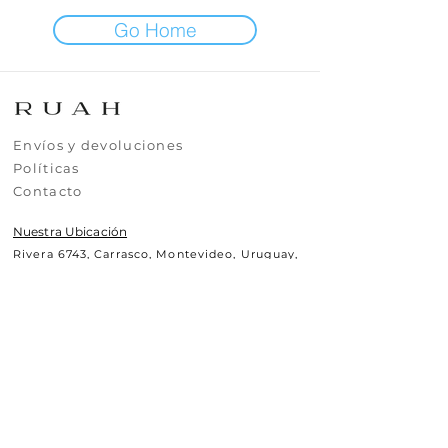
Go Home
​​​Envíos y devoluciones
​​​​Políticas
​​​​Contacto
Nuestra Ubicación
Rivera 6743, Carrasco, Montevideo, Uruguay,
CP11500
Contáctanos
+(598)99295630
uy.ruah@gmail.com
© 2025 RUAH.UY
Todos los derechos reservados