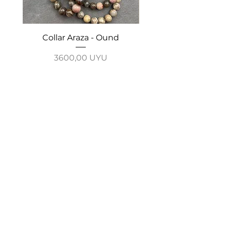
Collar Araza - Ound
Collar Guayabo - 
Precio
3600,00 UYU