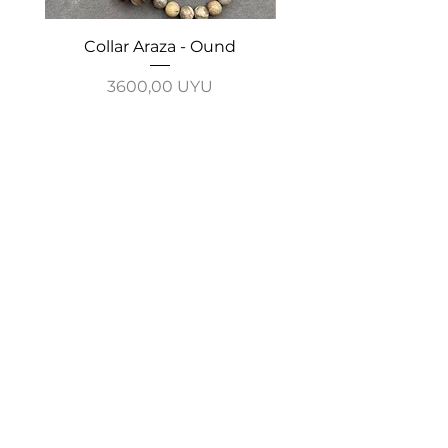
Collar Araza - Ound
Collar Guayabo - 
Precio
3600,00 UYU