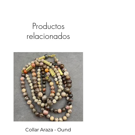
Productos
relacionados
Collar Araza - Ound
Collar Guayabo - 