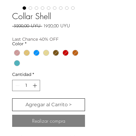
Collar Shell
Precio
Precio
 3200,00 UYU 
1920,00 UYU
de
oferta
Last Chance 40% OFF
Color
*
Cantidad
*
Agregar al Carrito >
Realizar compra