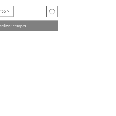
ito >
ealizar compra