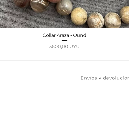
Vista rápida
Collar Araza - Ound
Precio
3600,00 UYU
​​​Envíos y devoluci