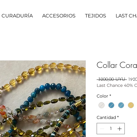
CURADURÍA
ACCESORIOS
TEJIDOS
LAST C
Collar Cor
Prec
 3200,00 UYU 
192
Last Chance 40% 
Color
*
Cantidad
*