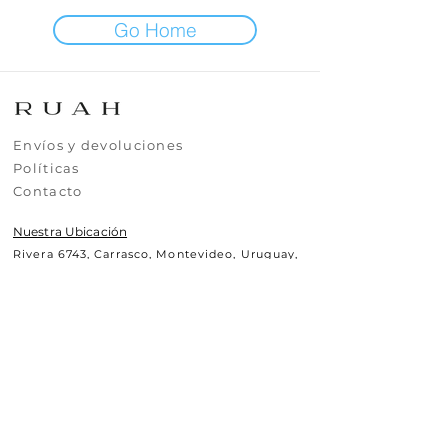
Go Home
​​​Envíos y devoluciones
​​​​Políticas
​​​​Contacto
Nuestra Ubicación
Rivera 6743, Carrasco, Montevideo, Uruguay,
CP11500
Contáctanos
+(598)99295630
uy.ruah@gmail.com
© 2025 RUAH.UY
Todos los derechos reservados