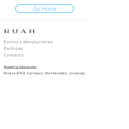
Go Home
​​​Envíos y devoluciones
​​​​Políticas
​​​​Contacto
Nuestra Ubicación
Rivera 6743, Carrasco, Montevideo, Uruguay,
CP11500
Contáctanos
+(598)99295630
uy.ruah@gmail.com
© 2025 RUAH.UY
Todos los derechos reservados