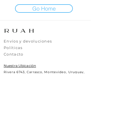
Go Home
​​​Envíos y devoluciones
​​​​Políticas
​​​​Contacto
Nuestra Ubicación
Rivera 6743, Carrasco, Montevideo, Uruguay,
CP11500
Contáctanos
+(598)99295630
uy.ruah@gmail.com
© 2025 RUAH.UY
Todos los derechos reservados