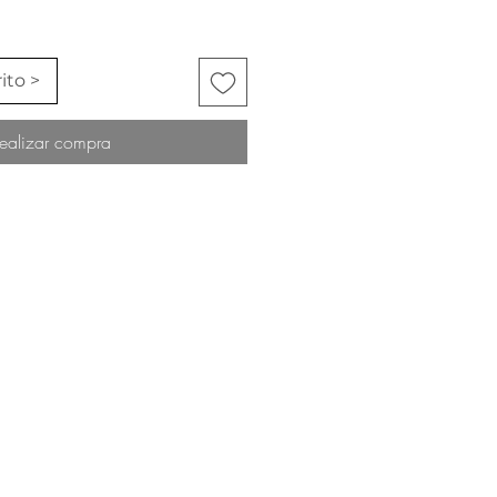
ito >
ealizar compra