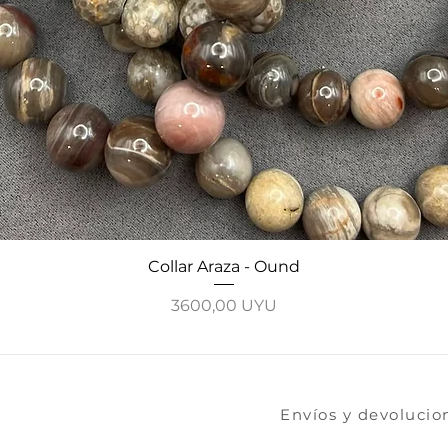
Vista rápida
Collar Araza - Ound
Precio
3600,00 UYU
​​​Envíos y devoluci