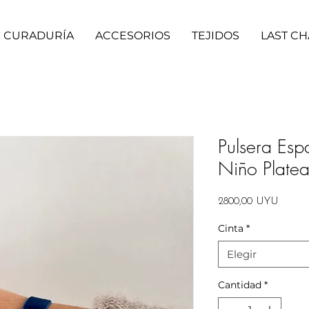
CURADURÍA
ACCESORIOS
TEJIDOS
LAST C
Pulsera Espa
Niño Plate
Precio
2800,00 UYU
Cinta
*
Elegir
Cantidad
*