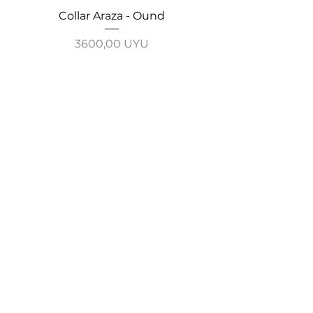
Collar Araza - Ound
Collar Guayabo - 
Precio
3600,00 UYU