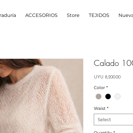
raduría
ACCESORIOS
Store
TEJIDOS
Nueva
Calado 100
Price
UYU 8,200.00
Color
*
Waist
*
Select
Quantity
*