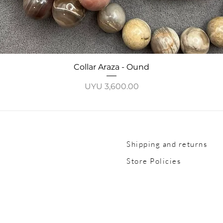
Quick View
Collar Araza - Ound
Price
UYU 3,600.00
Shipping and returns
Store Policies