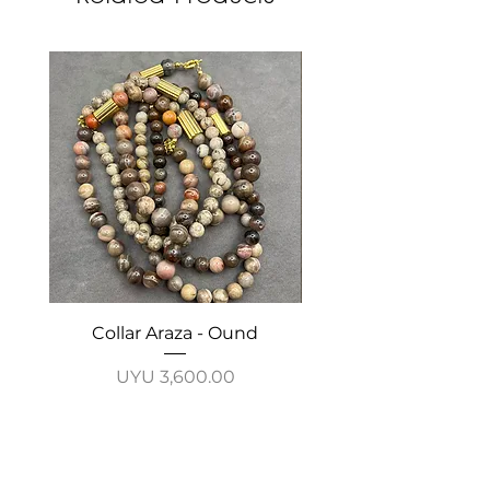
Collar Araza - Ound
Collar Guayabo - 
Price
UYU 3,600.00