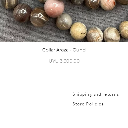
Quick View
Collar Araza - Ound
Price
UYU 3,600.00
Shipping and returns
Store Policies