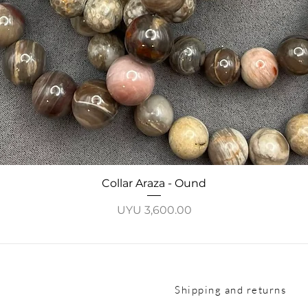
Quick View
Collar Araza - Ound
Price
UYU 3,600.00
Shipping and returns