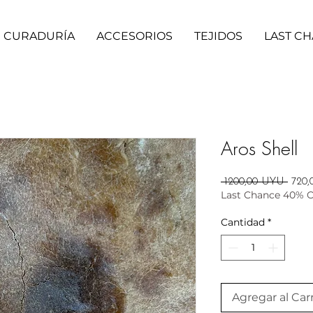
CURADURÍA
ACCESORIOS
TEJIDOS
LAST C
Aros Shell
Preci
 1200,00 UYU 
720
Last Chance 40% 
Cantidad
*
Agregar al Carr