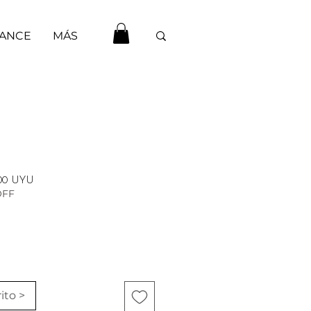
HANCE
MÁS
o
Precio
,00 UYU
OFF
de
oferta
ito >