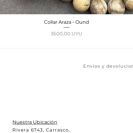
Vista rápida
Collar Araza - Ound
Precio
3600,00 UYU
​​​Envíos y devoluci
Nuestra Ubicación
Rivera 6743, Carrasco,