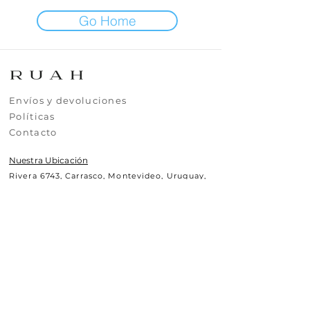
Go Home
​​​Envíos y devoluciones
​​​​Políticas
​​​​Contacto
Nuestra Ubicación
Rivera 6743, Carrasco, Montevideo, Uruguay,
CP11500
Contáctanos
+(598)99295630
uy.ruah@gmail.com
© 2025 RUAH.UY
Todos los derechos reservados