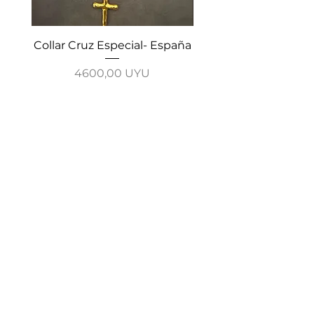
Collar Cruz Especial- España
Collar Cadena Cruz-
Precio
4600,00 UYU