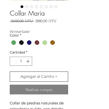
Collar Maria
Precio
Precio
 3600,00 UYU 
2880,00 UYU
de
oferta
WinterSale!
Color
*
Cantidad
*
Agregar al Carrito >
Realizar compra
Collar de piedras naturales de
calcedonia pulida, con detalle