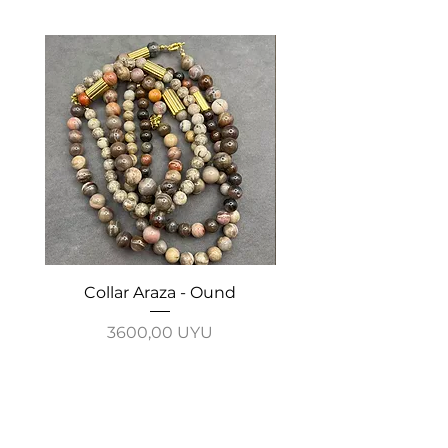
Collar Araza - Ound
Collar Guayabo - 
Precio
3600,00 UYU