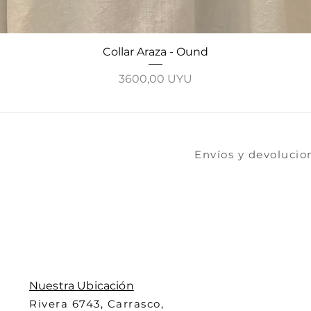
Vista rápida
Collar Araza - Ound
Precio
3600,00 UYU
​​​Envíos y devoluci
Nuestra Ubicación
Rivera 6743, Carrasco,