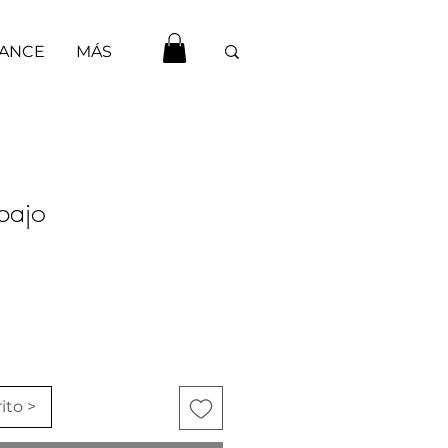
HANCE
MÁS
bajo
ito >