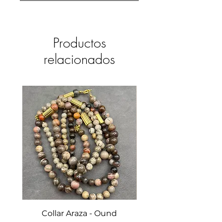
Productos
relacionados
Collar Araza - Ound
Collar Guayabo - 