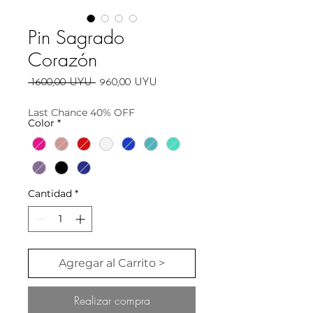
Pin Sagrado
Corazón
Precio
Precio
 1600,00 UYU 
960,00 UYU
de
oferta
Last Chance 40% OFF
Color
*
Cantidad
*
Agregar al Carrito >
Realizar compra