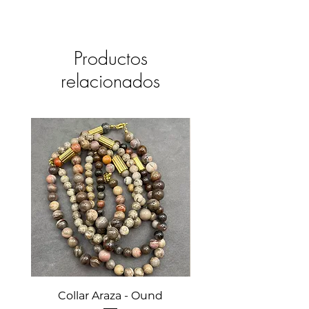
Productos
relacionados
Collar Araza - Ound
Collar Guayabo - 