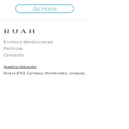
Go Home
​​​Envíos y devoluciones
​​​​Políticas
​​​​Contacto
Nuestra Ubicación
Rivera 6743, Carrasco, Montevideo, Uruguay,
CP11500
Contáctanos
+(598)99295630
uy.ruah@gmail.com
© 2025 RUAH.UY
Todos los derechos reservados