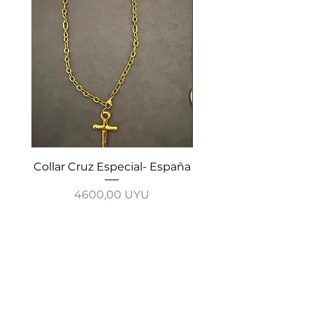
Collar Cruz Especial- España
Collar Cadena Cruz-
Precio
4600,00 UYU