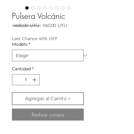
Pulsera Volcánic
Precio
Precio
 1600,00 UYU 
960,00 UYU
de
oferta
Last Chance 40% OFF
Modelo
*
Cantidad
*
Agregar al Carrito >
Realizar compra