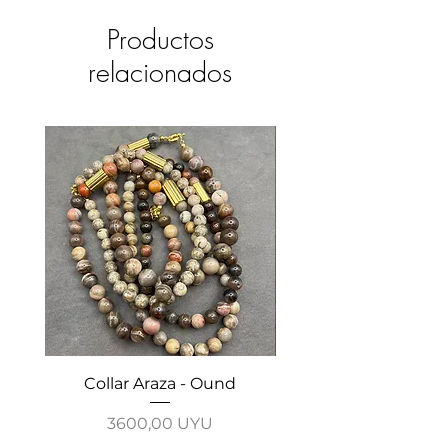
Productos
relacionados
Collar Araza - Ound
Collar Guayabo - 
Precio
3600,00 UYU