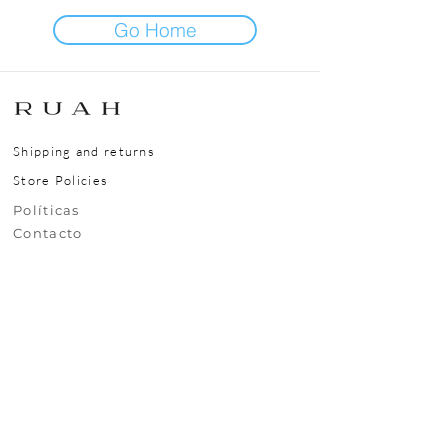
Go Home
Shipping and returns
Store Policies
​​​​Políticas
​​​​Contacto
Nuestra Ubicación
Rivera 6743, Carrasco, Montevideo, Uruguay,
CP11500
Contáctanos
+(598)99295630
uy.ruah@gmail.com
© 2025 RUAH.UY
Todos los derechos reservados